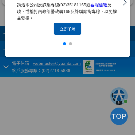
請洽本公司反詐騙專線(02)35181165或
客服信箱
反
映，或撥打內政部警政署165反詐騙諮詢專線，以免權
益受損。
立即了解
+
集團成員
+
重要須知
電子信箱：
webmaster@yuanta.com
客戶服務專線：(02)2718-5886
TOP