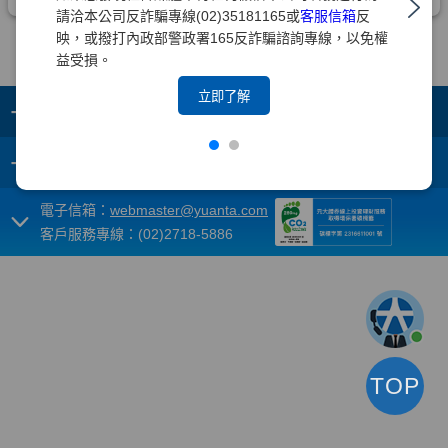
請洽本公司反詐騙專線(02)35181165或
客服信箱
反
映，或撥打內政部警政署165反詐騙諮詢專線，以免權
益受損。
立即了解
+
集團成員
+
重要須知
電子信箱：
webmaster@yuanta.com
客戶服務專線：(02)2718-5886
TOP