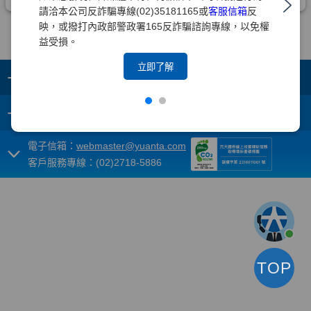
請洽本公司反詐騙專線(02)35181165或
客服信箱
反
映，或撥打內政部警政署165反詐騙諮詢專線，以免權
益受損。
立即了解
+
集團成員
+
重要須知
電子信箱：
webmaster@yuanta.com
客戶服務專線：(02)2718-5886
TOP