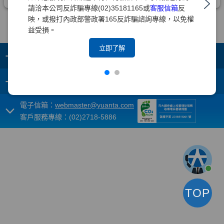
請洽本公司反詐騙專線(02)35181165或
客服信箱
反
映，或撥打內政部警政署165反詐騙諮詢專線，以免權
益受損。
立即了解
+
集團成員
+
重要須知
電子信箱：
webmaster@yuanta.com
客戶服務專線：(02)2718-5886
TOP