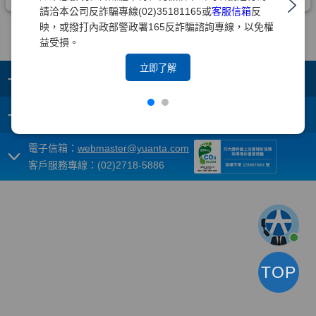
請洽本公司反詐騙專線(02)35181165或
客服信箱
反
映，或撥打內政部警政署165反詐騙諮詢專線，以免權
益受損。
立即了解
+
集團成員
+
重要須知
電子信箱：
webmaster@yuanta.com
客戶服務專線：(02)2718-5886
TOP