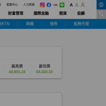
展
客服中心
人力資源
財富管理
國際金融
期貨
投顧
/ETN
興櫃
債券
股務代理