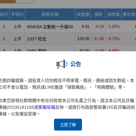
公告
近期詐騙猖獗，請投資人切勿輕信不明來電、簡訊、連結或陌生群組。本
公司不會以電話、簡訊或LINE邀請「領取飆股」、「明牌體驗」等。
如果您發現社群媒體中有任何假借本公司名義之行為，請洽本公司反詐騙
專線(02)35181165或
客服信箱
反映，或撥打內政部警政署165反詐騙諮詢
專線，以免權益受損。
立即了解