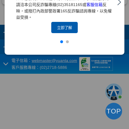
請洽本公司反詐騙專線(02)35181165或
客服信箱
反
映，或撥打內政部警政署165反詐騙諮詢專線，以免權
益受損。
立即了解
+
集團成員
+
重要須知
電子信箱：
webmaster@yuanta.com
客戶服務專線：(02)2718-5886
TOP