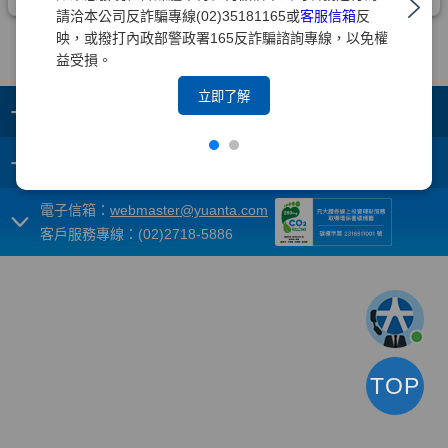
請洽本公司反詐騙專線(02)35181165或
客服信箱
反
映，或撥打內政部警政署165反詐騙諮詢專線，以免權
益受損。
立即了解
+
集團成員
+
重要須知
電子信箱：
webmaster@yuanta.com
客戶服務專線：(02)2718-5886
TOP