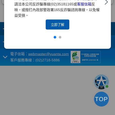
請洽本公司反詐騙專線(02)35181165或
客服信箱
反
映，或撥打內政部警政署165反詐騙諮詢專線，以免權
益受損。
立即了解
+
集團成員
+
重要須知
電子信箱：
webmaster@yuanta.com
客戶服務專線：(02)2718-5886
TOP