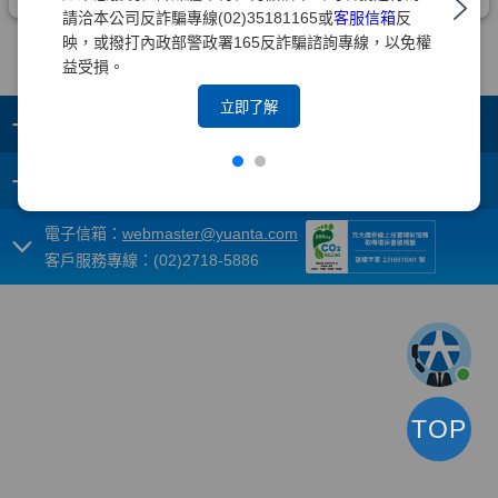
請洽本公司反詐騙專線(02)35181165或
客服信箱
反
映，或撥打內政部警政署165反詐騙諮詢專線，以免權
益受損。
立即了解
+
集團成員
+
重要須知
電子信箱：
webmaster@yuanta.com
客戶服務專線：(02)2718-5886
TOP