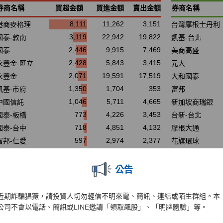
公告
近期詐騙猖獗，請投資人切勿輕信不明來電、簡訊、連結或陌生群組。本
公司不會以電話、簡訊或LINE邀請「領取飆股」、「明牌體驗」等。