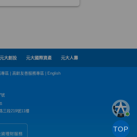
元大創投
元大國際資產
元大人壽
務專區
|
高齡友善服務專區
|
English
7號
m
三段219號11樓
TOP