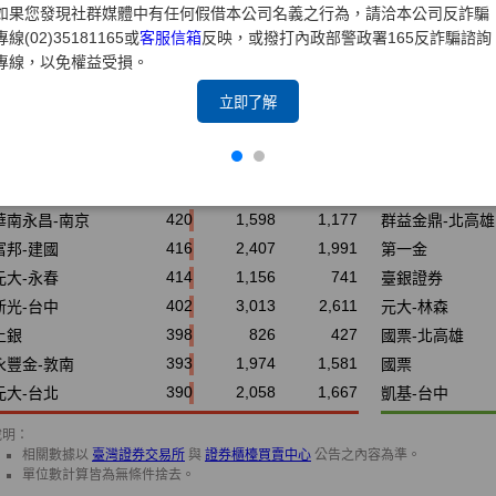
如果您發現社群媒體中有任何假借本公司名義之行為，請洽本公司反詐騙
專線(02)35181165或
客服信箱
反映，或撥打內政部警政署165反詐騙諮詢
專線，以免權益受損。
立即了解