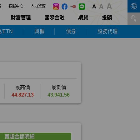
展
客服中心
人力資源
財富管理
國際金融
期貨
投顧
/ETN
興櫃
債券
股務代理