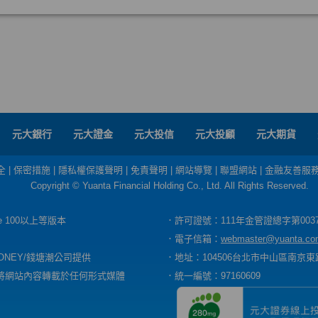
元大銀行
元大證金
元大投信
元大投顧
元大期貨
全
|
保密措施
|
隱私權保護聲明
|
免責聲明
|
網站導覽
|
聯盟網站
|
金融友善服
Copyright © Yuanta Financial Holding Co., Ltd. All Rights Reserved.
dge 100以上等版本
．許可證號：111年金管證總字第003
．電子信箱：
webmaster@yuanta.co
ONEY/錢塘潮公司提供
．地址：104506台北市中山區南京東路
將網站內容轉載於任何形式媒體
．統一編號：97160609