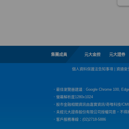
集團成員
元大金控
元大證券
個人資料保護法告知事項
|
資通安
．最佳瀏覽器建議 : Google Chrome 100, E
．螢幕解析度1280x1024
．股市金融相關資訊由嘉實資訊/奇唯科技/CM
．未經元大證券股份有限公司授權同意，不得
．客戶服務專線：(02)2718-5886