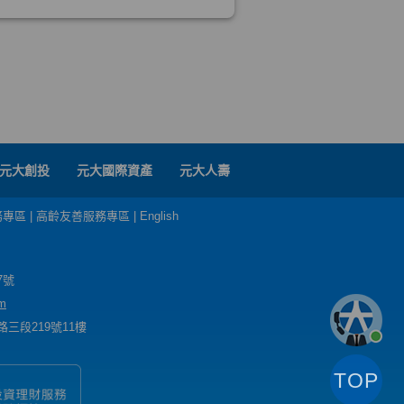
元大創投
元大國際資產
元大人壽
務專區
|
高齡友善服務專區
|
English
7號
m
三段219號11樓
TOP