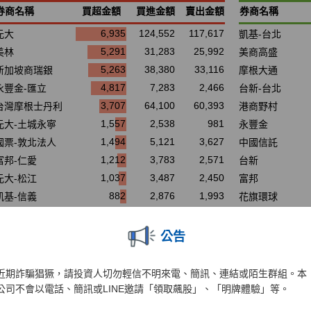
公告
近期詐騙猖獗，請投資人切勿輕信不明來電、簡訊、連結或陌生群組。本
公司不會以電話、簡訊或LINE邀請「領取飆股」、「明牌體驗」等。