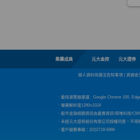
集團成員
元大金控
元大證券
個人資料保護法告知事項
|
資通安
．最佳瀏覽器建議 : Google Chrome 100, E
．螢幕解析度1280x1024
．股市金融相關資訊由嘉實資訊/奇唯科技/CM
．未經元大證券股份有限公司授權同意，不得
．客戶服務專線：(02)2718-5886