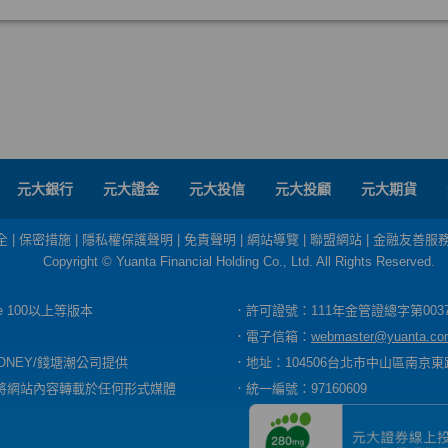
元大銀行
元大證金
元大投信
元大投顧
元大期貨
全
|
保密措施
|
隱私權保護聲明
|
免責聲明
|
網站導覽
|
聯盟網站
|
金融友善服
Copyright © Yuanta Financial Holding Co., Ltd. All Rights Reserved.
dge 100以上等版本
．許可證號：111年金管證總字第003
．電子信箱：
webmaster@yuanta.co
ONEY/錢塘潮公司提供
．地址：104506台北市中山區南京東路
將網站內容轉載於任何形式媒體
．統一編號：97160609