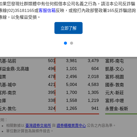
如果您發現社群媒體中有任何假借本公司名義之行為，請洽本公司反詐騙
專線(02)35181165或
客服信箱
反映，或撥打內政部警政署165反詐騙諮詢
專線，以免權益受損。
立即了解