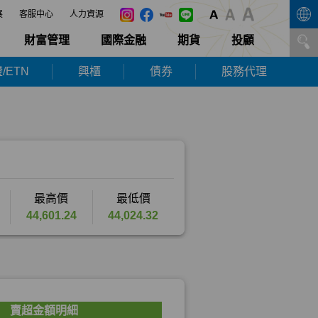
展
客服中心
人力資源
財富管理
國際金融
期貨
投顧
/ETN
興櫃
債券
股務代理