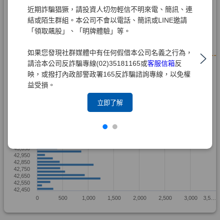
近期詐騙猖獗，請投資人切勿輕信不明來電、簡訊、連
結或陌生群組。本公司不會以電話、簡訊或LINE邀請
「領取飆股」、「明牌體驗」等。
如果您發現社群媒體中有任何假借本公司名義之行為，
請洽本公司反詐騙專線(02)35181165或
客服信箱
反
映，或撥打內政部警政署165反詐騙諮詢專線，以免權
益受損。
立即了解