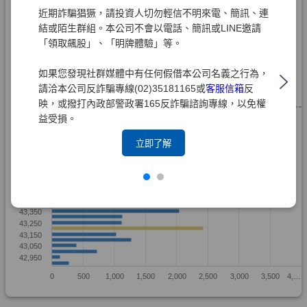
近期詐騙猖獗，請投資人切勿輕信不明來電、簡訊、連
結或陌生群組。本公司不會以電話、簡訊或LINE邀請
「領取飆股」、「明牌體驗」等。
如果您發現社群媒體中有任何假借本公司名義之行為，
請洽本公司反詐騙專線(02)35181165或
客服信箱
反
映，或撥打內政部警政署165反詐騙諮詢專線，以免權
益受損。
立即了解