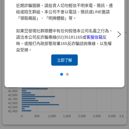
近期詐騙猖獗，請投資人切勿輕信不明來電、簡訊、連
結或陌生群組。本公司不會以電話、簡訊或LINE邀請
「領取飆股」、「明牌體驗」等。
如果您發現社群媒體中有任何假借本公司名義之行為，
請洽本公司反詐騙專線(02)35181165或
客服信箱
反
映，或撥打內政部警政署165反詐騙諮詢專線，以免權
益受損。
立即了解