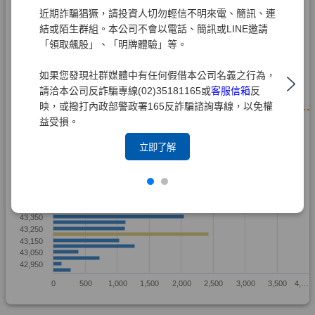
近期詐騙猖獗，請投資人切勿輕信不明來電、簡訊、連
結或陌生群組。本公司不會以電話、簡訊或LINE邀請
「領取飆股」、「明牌體驗」等。
如果您發現社群媒體中有任何假借本公司名義之行為，
請洽本公司反詐騙專線(02)35181165或
客服信箱
反
映，或撥打內政部警政署165反詐騙諮詢專線，以免權
益受損。
立即了解