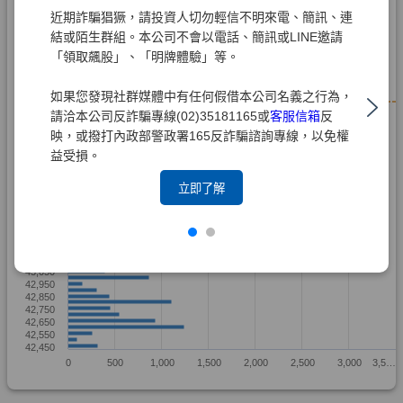
近期詐騙猖獗，請投資人切勿輕信不明來電、簡訊、連
結或陌生群組。本公司不會以電話、簡訊或LINE邀請
「領取飆股」、「明牌體驗」等。
如果您發現社群媒體中有任何假借本公司名義之行為，
請洽本公司反詐騙專線(02)35181165或
客服信箱
反
映，或撥打內政部警政署165反詐騙諮詢專線，以免權
益受損。
立即了解