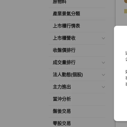
原物料
產業景氣分類
上市櫃行情表
上市櫃營收
收盤價排行
成交量排行
法人動態(個股)
主力進出
當沖分析
盤後交易
零股交易