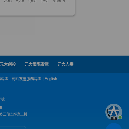
元大創投
元大國際資產
元大人壽
務專區
|
高齡友善服務專區
|
English
7號
m
三段219號11樓