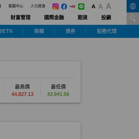
展
客服中心
人力資源
財富管理
國際金融
期貨
投顧
/ETN
興櫃
債券
股務代理