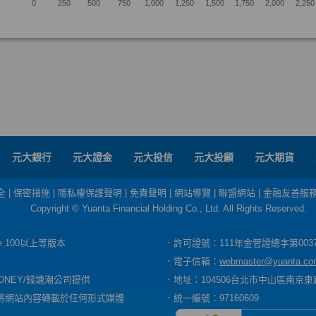
元大銀行
元大證金
元大投信
元大投顧
元大期貨
全
|
保密措施
|
隱私權保護聲明
|
免責聲明
|
網站導覽
|
聯盟網站
|
金融友善服
Copyright © Yuanta Financial Holding Co., Ltd. All Rights Reserved.
dge 100以上等版本
．許可證號：111年金管證總字第003
．電子信箱：
webmaster@yuanta.co
ONEY/錢塘潮公司提供
．地址：104506台北市中山區南京東路
將網站內容轉載於任何形式媒體
．統一編號：97160609