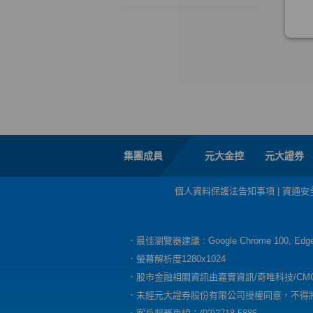
集團成員
元大金控
元大證券
個人資料保護法告知事項
|
資通安
．最佳瀏覽器建議 : Google Chrome 100, E
．螢幕解析度1280x1024
．股市金融相關資訊由嘉實資訊/奇唯科技/CM
．未經元大證券股份有限公司授權同意，不得