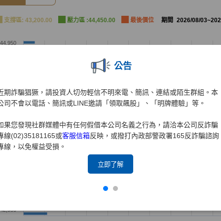
公告
近期詐騙猖獗，請投資人切勿輕信不明來電、簡訊、連結或陌生群組。本
公司不會以電話、簡訊或LINE邀請「領取飆股」、「明牌體驗」等。
如果您發現社群媒體中有任何假借本公司名義之行為，請洽本公司反詐騙
專線(02)35181165或
客服信箱
反映，或撥打內政部警政署165反詐騙諮詢
專線，以免權益受損。
立即了解