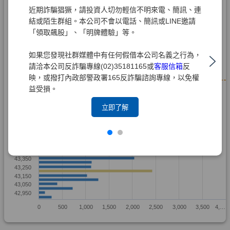
近期詐騙猖獗，請投資人切勿輕信不明來電、簡訊、連
結或陌生群組。本公司不會以電話、簡訊或LINE邀請
「領取飆股」、「明牌體驗」等。
如果您發現社群媒體中有任何假借本公司名義之行為，
請洽本公司反詐騙專線(02)35181165或
客服信箱
反
映，或撥打內政部警政署165反詐騙諮詢專線，以免權
益受損。
立即了解