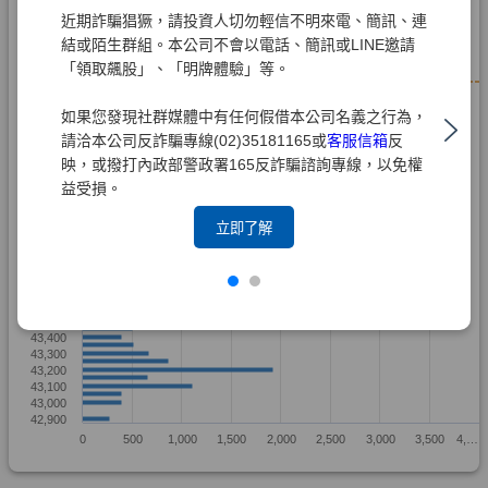
近期詐騙猖獗，請投資人切勿輕信不明來電、簡訊、連
結或陌生群組。本公司不會以電話、簡訊或LINE邀請
「領取飆股」、「明牌體驗」等。
如果您發現社群媒體中有任何假借本公司名義之行為，
請洽本公司反詐騙專線(02)35181165或
客服信箱
反
映，或撥打內政部警政署165反詐騙諮詢專線，以免權
益受損。
立即了解