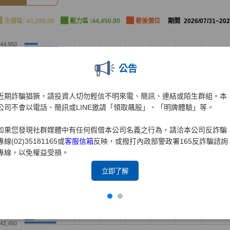
公告
近期詐騙猖獗，請投資人切勿輕信不明來電、簡訊、連結或陌生群組。本
公司不會以電話、簡訊或LINE邀請「領取飆股」、「明牌體驗」等。
如果您發現社群媒體中有任何假借本公司名義之行為，請洽本公司反詐騙
專線(02)35181165或
客服信箱
反映，或撥打內政部警政署165反詐騙諮詢
專線，以免權益受損。
立即了解