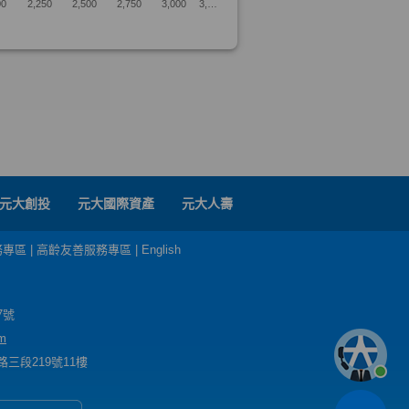
元大創投
元大國際資產
元大人壽
務專區
|
高齡友善服務專區
|
English
7號
m
三段219號11樓