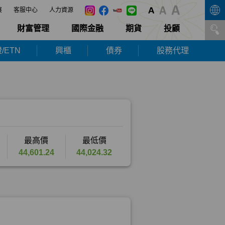
展
客服中心
人力資源
財富管理
國際金融
期貨
投顧
/ETN
興櫃
債券
股務代理