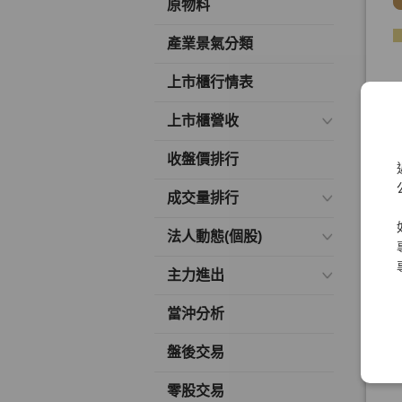
原物料
產業景氣分類
上市櫃行情表
上市櫃營收
收盤價排行
成交量排行
法人動態(個股)
主力進出
當沖分析
盤後交易
零股交易