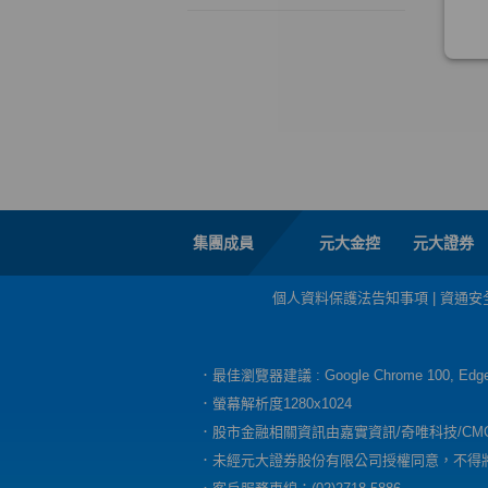
集團成員
元大金控
元大證券
個人資料保護法告知事項
|
資通安
．最佳瀏覽器建議 : Google Chrome 100, E
．螢幕解析度1280x1024
．股市金融相關資訊由嘉實資訊/奇唯科技/CM
．未經元大證券股份有限公司授權同意，不得