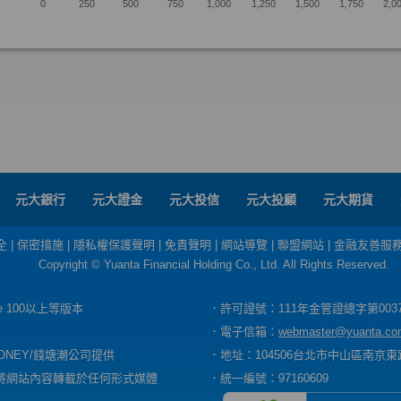
元大銀行
元大證金
元大投信
元大投顧
元大期貨
全
|
保密措施
|
隱私權保護聲明
|
免責聲明
|
網站導覽
|
聯盟網站
|
金融友善服
Copyright © Yuanta Financial Holding Co., Ltd. All Rights Reserved.
dge 100以上等版本
．許可證號：111年金管證總字第003
．電子信箱：
webmaster@yuanta.co
ONEY/錢塘潮公司提供
．地址：104506台北市中山區南京東路
將網站內容轉載於任何形式媒體
．統一編號：97160609