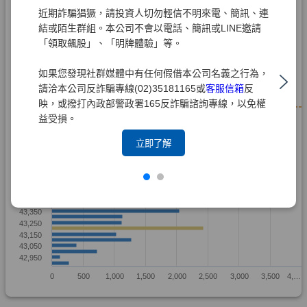
近期詐騙猖獗，請投資人切勿輕信不明來電、簡訊、連
結或陌生群組。本公司不會以電話、簡訊或LINE邀請
「領取飆股」、「明牌體驗」等。
如果您發現社群媒體中有任何假借本公司名義之行為，
請洽本公司反詐騙專線(02)35181165或
客服信箱
反
映，或撥打內政部警政署165反詐騙諮詢專線，以免權
益受損。
立即了解