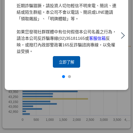
近期詐騙猖獗，請投資人切勿輕信不明來電、簡訊、連
結或陌生群組。本公司不會以電話、簡訊或LINE邀請
「領取飆股」、「明牌體驗」等。
如果您發現社群媒體中有任何假借本公司名義之行為，
請洽本公司反詐騙專線(02)35181165或
客服信箱
反
映，或撥打內政部警政署165反詐騙諮詢專線，以免權
益受損。
立即了解