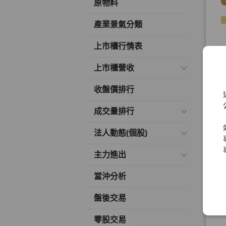
原物料
產業景氣分類
上市櫃行情表
上市櫃營收
收盤價排行
成交量排行
法人動態(個股)
主力進出
當沖分析
盤後交易
零股交易