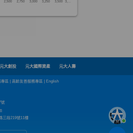
元大創投
元大國際資產
元大人壽
務專區
|
高齡友善服務專區
|
English
7號
m
三段219號11樓