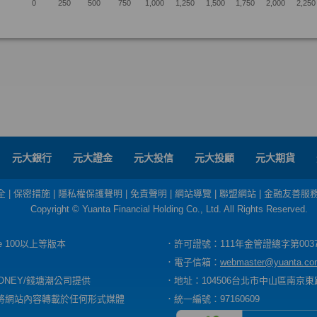
元大銀行
元大證金
元大投信
元大投顧
元大期貨
全
|
保密措施
|
隱私權保護聲明
|
免責聲明
|
網站導覽
|
聯盟網站
|
金融友善服
Copyright © Yuanta Financial Holding Co., Ltd. All Rights Reserved.
dge 100以上等版本
．許可證號：111年金管證總字第003
．電子信箱：
webmaster@yuanta.co
ONEY/錢塘潮公司提供
．地址：104506台北市中山區南京東路
將網站內容轉載於任何形式媒體
．統一編號：97160609