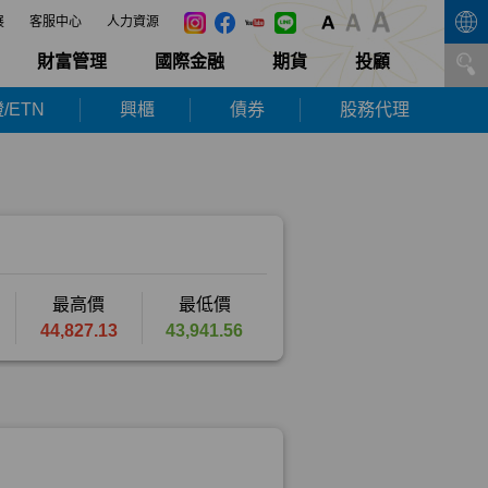
展
客服中心
人力資源
財富管理
國際金融
期貨
投顧
/ETN
興櫃
債券
股務代理