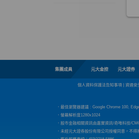
集團成員
元大金控
元大證券
個人資料保護法告知事項
|
資通安
．最佳瀏覽器建議 : Google Chrome 100, E
．螢幕解析度1280x1024
．股市金融相關資訊由嘉實資訊/奇唯科技/CM
．未經元大證券股份有限公司授權同意，不得