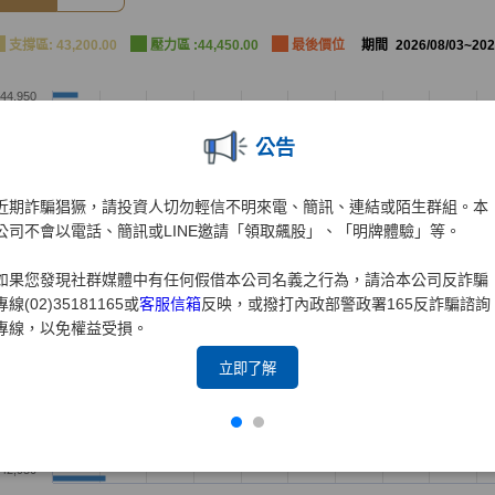
公告
近期詐騙猖獗，請投資人切勿輕信不明來電、簡訊、連結或陌生群組。本
公司不會以電話、簡訊或LINE邀請「領取飆股」、「明牌體驗」等。
如果您發現社群媒體中有任何假借本公司名義之行為，請洽本公司反詐騙
專線(02)35181165或
客服信箱
反映，或撥打內政部警政署165反詐騙諮詢
專線，以免權益受損。
立即了解