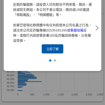
近期詐騙猖獗，請投資人切勿輕信不明來電、簡訊、連
結或陌生群組。本公司不會以電話、簡訊或LINE邀請
「領取飆股」、「明牌體驗」等。
如果您發現社群媒體中有任何假借本公司名義之行為，
請洽本公司反詐騙專線(02)35181165或
客服信箱
反
映，或撥打內政部警政署165反詐騙諮詢專線，以免權
益受損。
立即了解