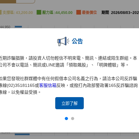
公告
近期詐騙猖獗，請投資人切勿輕信不明來電、簡訊、連結或陌生群組。本
公司不會以電話、簡訊或LINE邀請「領取飆股」、「明牌體驗」等。
如果您發現社群媒體中有任何假借本公司名義之行為，請洽本公司反詐騙
專線(02)35181165或
客服信箱
反映，或撥打內政部警政署165反詐騙諮詢
專線，以免權益受損。
立即了解