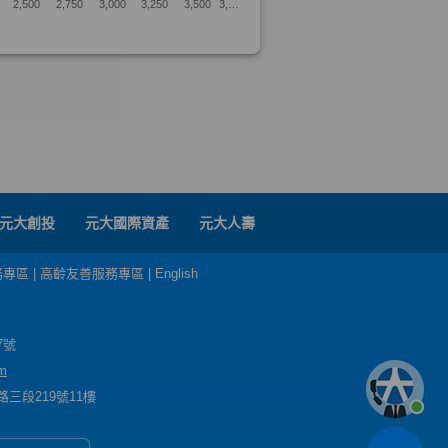
元大創投
元大國際資產
元大人壽
務專區
|
高齡友善服務專區
|
English
7號
m
三段219號11樓