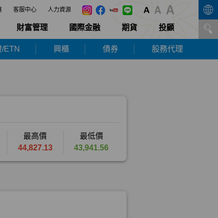
展
客服中心
人力資源
財富管理
國際金融
期貨
投顧
/ETN
興櫃
債券
股務代理