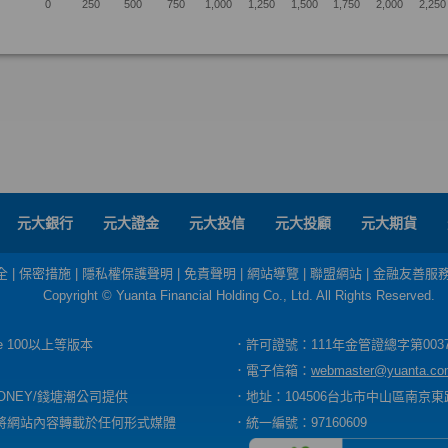
元大銀行
元大證金
元大投信
元大投顧
元大期貨
全
|
保密措施
|
隱私權保護聲明
|
免責聲明
|
網站導覽
|
聯盟網站
|
金融友善服
Copyright © Yuanta Financial Holding Co., Ltd. All Rights Reserved.
dge 100以上等版本
．許可證號：111年金管證總字第003
．電子信箱：
webmaster@yuanta.co
ONEY/錢塘潮公司提供
．地址：104506台北市中山區南京東路
將網站內容轉載於任何形式媒體
．統一編號：97160609