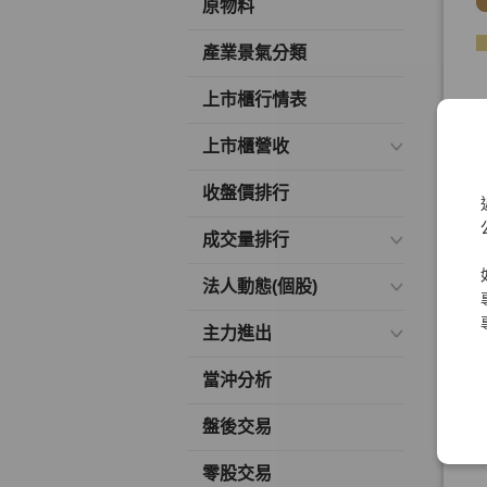
原物料
產業景氣分類
上市櫃行情表
上市櫃營收
收盤價排行
成交量排行
法人動態(個股)
主力進出
當沖分析
盤後交易
零股交易