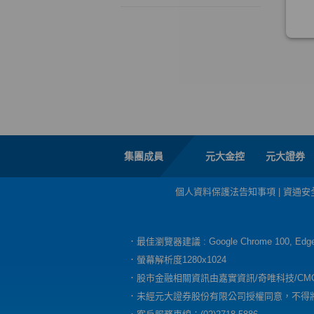
集團成員
元大金控
元大證券
個人資料保護法告知事項
|
資通安
．最佳瀏覽器建議 : Google Chrome 100, E
．螢幕解析度1280x1024
．股市金融相關資訊由嘉實資訊/奇唯科技/CM
．未經元大證券股份有限公司授權同意，不得