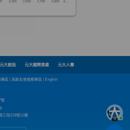
元大創投
元大國際資產
元大人壽
務專區
|
高齡友善服務專區
|
English
7號
m
三段219號11樓