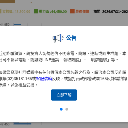
公告
近期詐騙猖獗，請投資人切勿輕信不明來電、簡訊、連結或陌生群組。本
公司不會以電話、簡訊或LINE邀請「領取飆股」、「明牌體驗」等。
如果您發現社群媒體中有任何假借本公司名義之行為，請洽本公司反詐騙
專線(02)35181165或
客服信箱
反映，或撥打內政部警政署165反詐騙諮詢
專線，以免權益受損。
立即了解