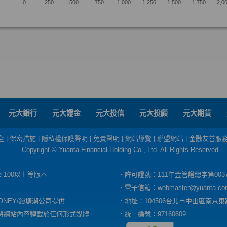
元大銀行
元大證金
元大投信
元大投顧
元大期貨
全
|
保密措施
|
隱私權保護聲明
|
免責聲明
|
網站導覽
|
聯盟網站
|
金融友善服
Copyright © Yuanta Financial Holding Co., Ltd. All Rights Reserved.
dge 100以上等版本
．許可證號：111年金管證總字第003
．電子信箱：
webmaster@yuanta.co
ONEY/錢塘潮公司提供
．地址：104506台北市中山區南京東路
將網站內容轉載於任何形式媒體
．統一編號：97160609