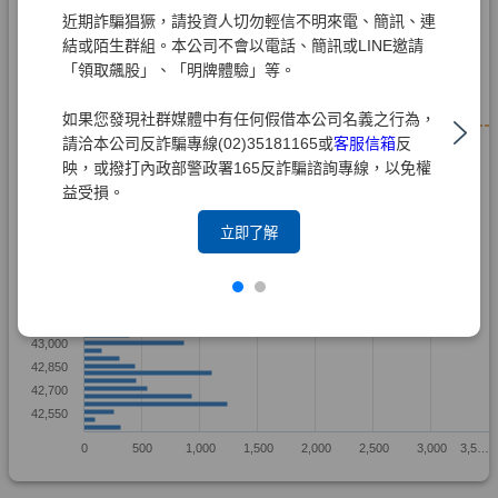
近期詐騙猖獗，請投資人切勿輕信不明來電、簡訊、連
結或陌生群組。本公司不會以電話、簡訊或LINE邀請
「領取飆股」、「明牌體驗」等。
如果您發現社群媒體中有任何假借本公司名義之行為，
請洽本公司反詐騙專線(02)35181165或
客服信箱
反
映，或撥打內政部警政署165反詐騙諮詢專線，以免權
益受損。
立即了解