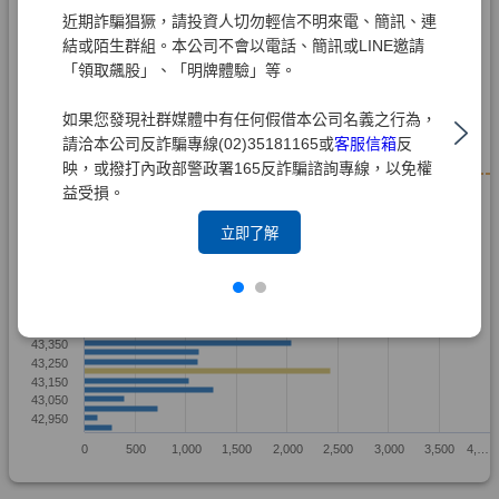
近期詐騙猖獗，請投資人切勿輕信不明來電、簡訊、連
結或陌生群組。本公司不會以電話、簡訊或LINE邀請
「領取飆股」、「明牌體驗」等。
如果您發現社群媒體中有任何假借本公司名義之行為，
請洽本公司反詐騙專線(02)35181165或
客服信箱
反
映，或撥打內政部警政署165反詐騙諮詢專線，以免權
益受損。
立即了解