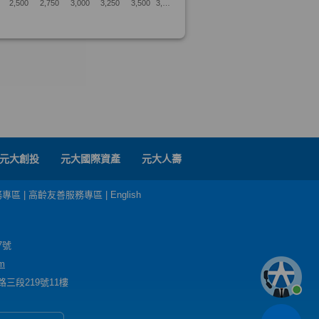
元大創投
元大國際資產
元大人壽
務專區
|
高齡友善服務專區
|
English
7號
m
三段219號11樓