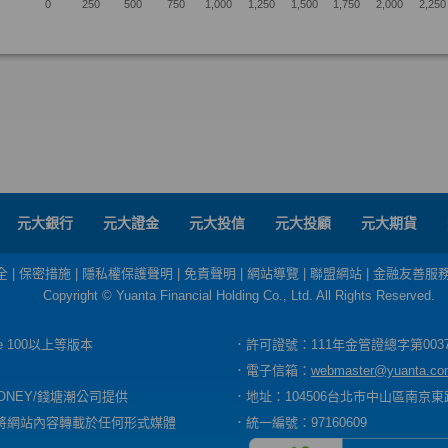
元大銀行
元大證金
元大投信
元大投顧
元大期貨
全
|
保密措施
|
隱私權保護聲明
|
免責聲明
|
網站導覽
|
聯盟網站
|
金融友善服
Copyright © Yuanta Financial Holding Co., Ltd. All Rights Reserved.
dge 100以上等版本
．許可證號：111年金管證總字第003
．電子信箱：
webmaster@yuanta.co
ONEY/錢塘潮公司提供
．地址：104506台北市中山區南京東路
將網站內容轉載於任何形式媒體
．統一編號：97160609