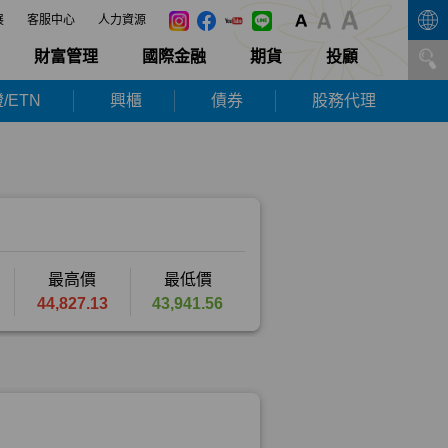
展
客服中心
人力資源
財富管理
國際金融
期貨
投顧
/ETN
興櫃
債券
股務代理