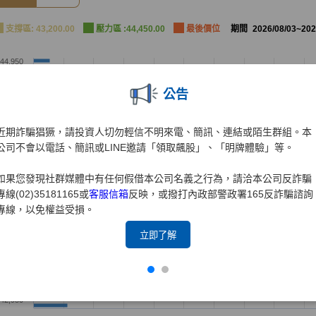
公告
近期詐騙猖獗，請投資人切勿輕信不明來電、簡訊、連結或陌生群組。本
公司不會以電話、簡訊或LINE邀請「領取飆股」、「明牌體驗」等。
如果您發現社群媒體中有任何假借本公司名義之行為，請洽本公司反詐騙
專線(02)35181165或
客服信箱
反映，或撥打內政部警政署165反詐騙諮詢
專線，以免權益受損。
立即了解