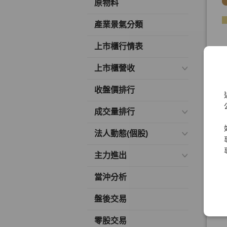
原物料
產業景氣分類
上市櫃行情表
上市櫃營收
收盤價排行
成交量排行
法人動態(個股)
主力進出
當沖分析
盤後交易
零股交易