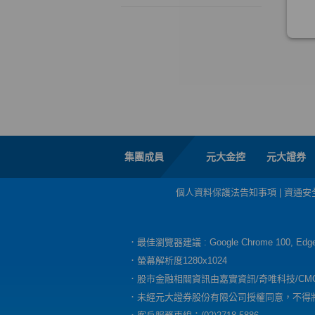
集團成員
元大金控
元大證券
個人資料保護法告知事項
|
資通安
．最佳瀏覽器建議 : Google Chrome 100, E
．螢幕解析度1280x1024
．股市金融相關資訊由嘉實資訊/奇唯科技/CM
．未經元大證券股份有限公司授權同意，不得