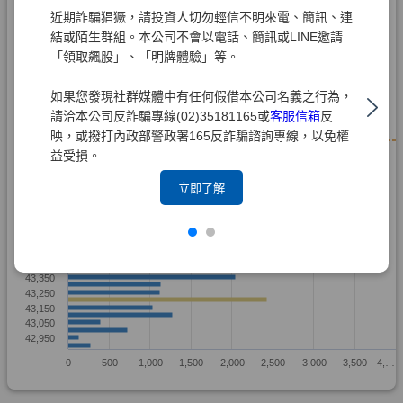
近期詐騙猖獗，請投資人切勿輕信不明來電、簡訊、連
結或陌生群組。本公司不會以電話、簡訊或LINE邀請
「領取飆股」、「明牌體驗」等。
如果您發現社群媒體中有任何假借本公司名義之行為，
請洽本公司反詐騙專線(02)35181165或
客服信箱
反
映，或撥打內政部警政署165反詐騙諮詢專線，以免權
益受損。
立即了解