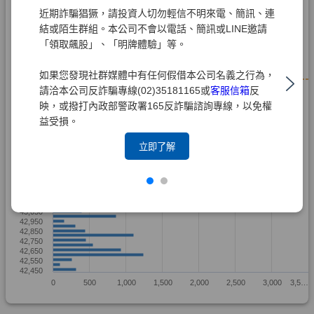
近期詐騙猖獗，請投資人切勿輕信不明來電、簡訊、連
結或陌生群組。本公司不會以電話、簡訊或LINE邀請
「領取飆股」、「明牌體驗」等。
如果您發現社群媒體中有任何假借本公司名義之行為，
請洽本公司反詐騙專線(02)35181165或
客服信箱
反
映，或撥打內政部警政署165反詐騙諮詢專線，以免權
益受損。
立即了解