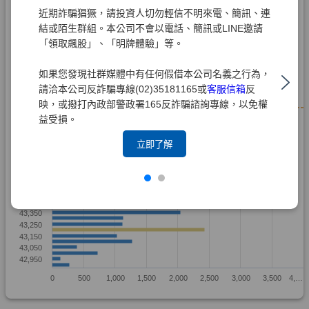
近期詐騙猖獗，請投資人切勿輕信不明來電、簡訊、連
結或陌生群組。本公司不會以電話、簡訊或LINE邀請
「領取飆股」、「明牌體驗」等。
如果您發現社群媒體中有任何假借本公司名義之行為，
請洽本公司反詐騙專線(02)35181165或
客服信箱
反
映，或撥打內政部警政署165反詐騙諮詢專線，以免權
益受損。
立即了解