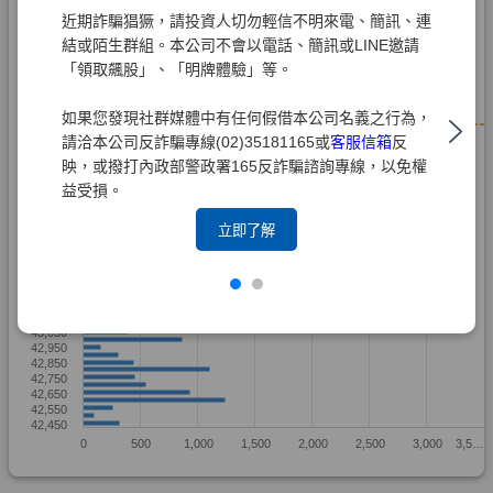
近期詐騙猖獗，請投資人切勿輕信不明來電、簡訊、連
結或陌生群組。本公司不會以電話、簡訊或LINE邀請
「領取飆股」、「明牌體驗」等。
如果您發現社群媒體中有任何假借本公司名義之行為，
請洽本公司反詐騙專線(02)35181165或
客服信箱
反
映，或撥打內政部警政署165反詐騙諮詢專線，以免權
益受損。
立即了解