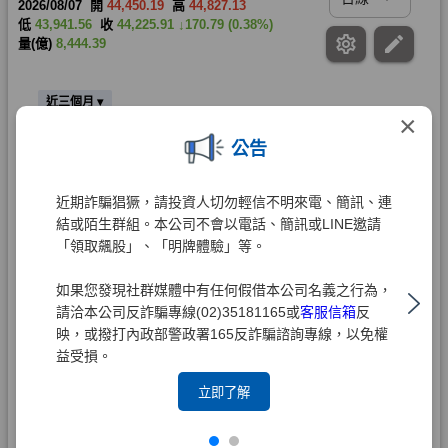
×
公告
近期詐騙猖獗，請投資人切勿輕信不明來電、簡訊、連
結或陌生群組。本公司不會以電話、簡訊或LINE邀請
「領取飆股」、「明牌體驗」等。
如果您發現社群媒體中有任何假借本公司名義之行為，
請洽本公司反詐騙專線(02)35181165或
客服信箱
反
映，或撥打內政部警政署165反詐騙諮詢專線，以免權
益受損。
立即了解