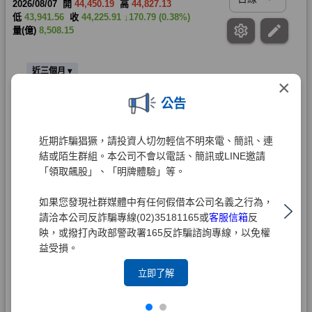
×
公告
近期詐騙猖獗，請投資人切勿輕信不明來電、簡訊、連
結或陌生群組。本公司不會以電話、簡訊或LINE邀請
「領取飆股」、「明牌體驗」等。
如果您發現社群媒體中有任何假借本公司名義之行為，
請洽本公司反詐騙專線(02)35181165或
客服信箱
反
映，或撥打內政部警政署165反詐騙諮詢專線，以免權
益受損。
立即了解