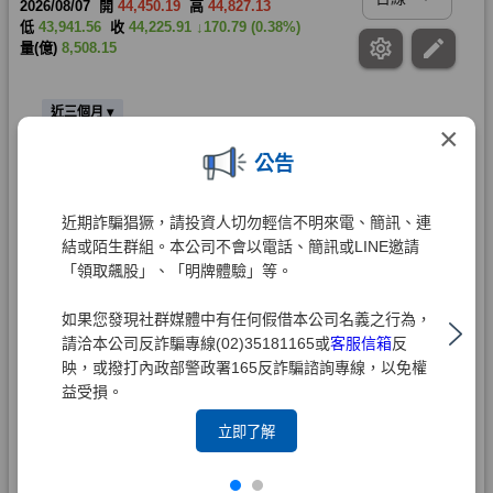
×
公告
近期詐騙猖獗，請投資人切勿輕信不明來電、簡訊、連
結或陌生群組。本公司不會以電話、簡訊或LINE邀請
「領取飆股」、「明牌體驗」等。
如果您發現社群媒體中有任何假借本公司名義之行為，
請洽本公司反詐騙專線(02)35181165或
客服信箱
反
映，或撥打內政部警政署165反詐騙諮詢專線，以免權
益受損。
立即了解