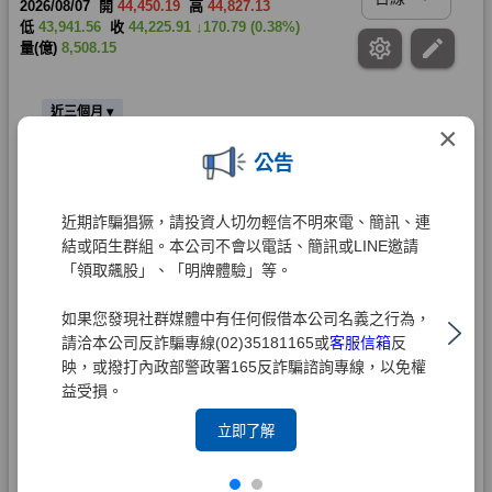
×
公告
近期詐騙猖獗，請投資人切勿輕信不明來電、簡訊、連
結或陌生群組。本公司不會以電話、簡訊或LINE邀請
「領取飆股」、「明牌體驗」等。
如果您發現社群媒體中有任何假借本公司名義之行為，
請洽本公司反詐騙專線(02)35181165或
客服信箱
反
映，或撥打內政部警政署165反詐騙諮詢專線，以免權
益受損。
立即了解