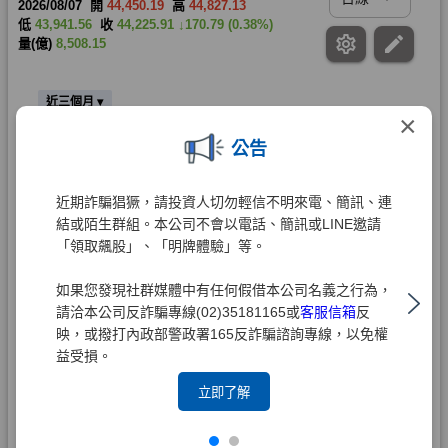
×
公告
近期詐騙猖獗，請投資人切勿輕信不明來電、簡訊、連
結或陌生群組。本公司不會以電話、簡訊或LINE邀請
「領取飆股」、「明牌體驗」等。
如果您發現社群媒體中有任何假借本公司名義之行為，
請洽本公司反詐騙專線(02)35181165或
客服信箱
反
映，或撥打內政部警政署165反詐騙諮詢專線，以免權
益受損。
立即了解