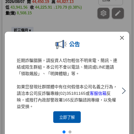
×
公告
近期詐騙猖獗，請投資人切勿輕信不明來電、簡訊、連
結或陌生群組。本公司不會以電話、簡訊或LINE邀請
「領取飆股」、「明牌體驗」等。
如果您發現社群媒體中有任何假借本公司名義之行為，
請洽本公司反詐騙專線(02)35181165或
客服信箱
反
映，或撥打內政部警政署165反詐騙諮詢專線，以免權
益受損。
立即了解