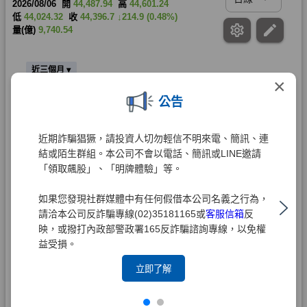
×
公告
近期詐騙猖獗，請投資人切勿輕信不明來電、簡訊、連
結或陌生群組。本公司不會以電話、簡訊或LINE邀請
「領取飆股」、「明牌體驗」等。
如果您發現社群媒體中有任何假借本公司名義之行為，
請洽本公司反詐騙專線(02)35181165或
客服信箱
反
映，或撥打內政部警政署165反詐騙諮詢專線，以免權
益受損。
立即了解