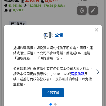
×
公告
近期詐騙猖獗，請投資人切勿輕信不明來電、簡訊、連
結或陌生群組。本公司不會以電話、簡訊或LINE邀請
「領取飆股」、「明牌體驗」等。
如果您發現社群媒體中有任何假借本公司名義之行為，
請洽本公司反詐騙專線(02)35181165或
客服信箱
反
映，或撥打內政部警政署165反詐騙諮詢專線，以免權
益受損。
立即了解