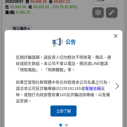
×
公告
近期詐騙猖獗，請投資人切勿輕信不明來電、簡訊、連
結或陌生群組。本公司不會以電話、簡訊或LINE邀請
「領取飆股」、「明牌體驗」等。
如果您發現社群媒體中有任何假借本公司名義之行為，
請洽本公司反詐騙專線(02)35181165或
客服信箱
反
映，或撥打內政部警政署165反詐騙諮詢專線，以免權
益受損。
立即了解