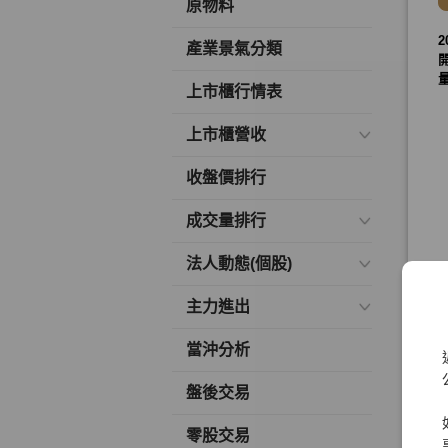
原物料
產業景氣分類
上市櫃行情表
上市櫃營收
收盤價排行
成交量排行
法人動態(個股)
主力進出
當沖分析
盤後交易
零股交易