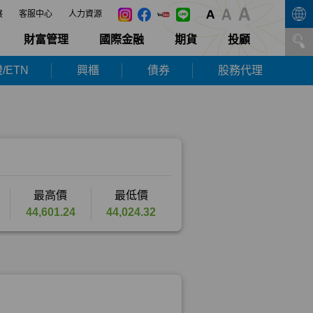
展
客服中心
人力資源
財富管理
國際金融
期貨
投顧
/ETN
興櫃
債券
股務代理