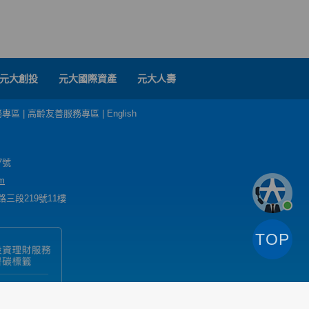
元大創投
元大國際資產
元大人壽
務專區
|
高齡友善服務專區
|
English
7號
m
三段219號11樓
TOP