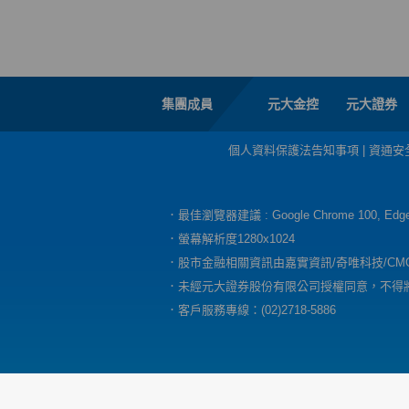
集團成員
元大金控
元大證券
個人資料保護法告知事項
|
資通安
．最佳瀏覽器建議 : Google Chrome 100, E
．螢幕解析度1280x1024
．股市金融相關資訊由嘉實資訊/奇唯科技/CM
．未經元大證券股份有限公司授權同意，不得
．客戶服務專線：(02)2718-5886