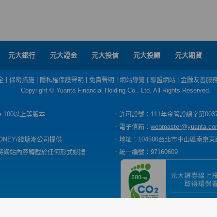
元大銀行
元大證金
元大投信
元大投顧
元大期貨
全
|
保密措施
|
隱私權保護聲明
|
免責聲明
|
網站導覽
|
聯盟網站
|
金融友善服
Copyright © Yuanta Financial Holding Co., Ltd. All Rights Reserved.
dge 100以上等版本
．許可證號：111年金管證總字第003
．電子信箱：
webmaster@yuanta.co
ONEY/錢塘潮公司提供
．地址：104506台北市中山區南京東路
將網站內容轉載於任何形式媒體
．統一編號：97160609