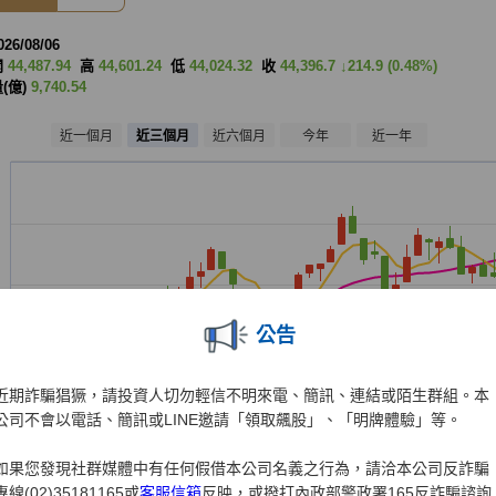
公告
近期詐騙猖獗，請投資人切勿輕信不明來電、簡訊、連結或陌生群組。本
公司不會以電話、簡訊或LINE邀請「領取飆股」、「明牌體驗」等。
如果您發現社群媒體中有任何假借本公司名義之行為，請洽本公司反詐騙
專線(02)35181165或
客服信箱
反映，或撥打內政部警政署165反詐騙諮詢