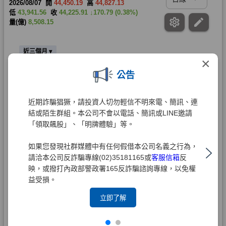
×
公告
近期詐騙猖獗，請投資人切勿輕信不明來電、簡訊、連
結或陌生群組。本公司不會以電話、簡訊或LINE邀請
「領取飆股」、「明牌體驗」等。
如果您發現社群媒體中有任何假借本公司名義之行為，
請洽本公司反詐騙專線(02)35181165或
客服信箱
反
映，或撥打內政部警政署165反詐騙諮詢專線，以免權
益受損。
立即了解