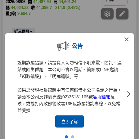
×
公告
近期詐騙猖獗，請投資人切勿輕信不明來電、簡訊、連
結或陌生群組。本公司不會以電話、簡訊或LINE邀請
「領取飆股」、「明牌體驗」等。
如果您發現社群媒體中有任何假借本公司名義之行為，
請洽本公司反詐騙專線(02)35181165或
客服信箱
反
映，或撥打內政部警政署165反詐騙諮詢專線，以免權
益受損。
立即了解