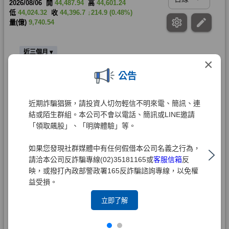
×
公告
近期詐騙猖獗，請投資人切勿輕信不明來電、簡訊、連
結或陌生群組。本公司不會以電話、簡訊或LINE邀請
「領取飆股」、「明牌體驗」等。
如果您發現社群媒體中有任何假借本公司名義之行為，
請洽本公司反詐騙專線(02)35181165或
客服信箱
反
映，或撥打內政部警政署165反詐騙諮詢專線，以免權
益受損。
立即了解