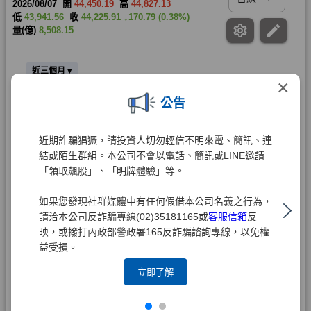
×
公告
近期詐騙猖獗，請投資人切勿輕信不明來電、簡訊、連
結或陌生群組。本公司不會以電話、簡訊或LINE邀請
「領取飆股」、「明牌體驗」等。
如果您發現社群媒體中有任何假借本公司名義之行為，
請洽本公司反詐騙專線(02)35181165或
客服信箱
反
映，或撥打內政部警政署165反詐騙諮詢專線，以免權
益受損。
立即了解