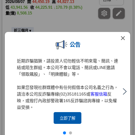
×
公告
近期詐騙猖獗，請投資人切勿輕信不明來電、簡訊、連
結或陌生群組。本公司不會以電話、簡訊或LINE邀請
「領取飆股」、「明牌體驗」等。
如果您發現社群媒體中有任何假借本公司名義之行為，
請洽本公司反詐騙專線(02)35181165或
客服信箱
反
映，或撥打內政部警政署165反詐騙諮詢專線，以免權
益受損。
立即了解