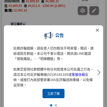
×
公告
近期詐騙猖獗，請投資人切勿輕信不明來電、簡訊、連
結或陌生群組。本公司不會以電話、簡訊或LINE邀請
「領取飆股」、「明牌體驗」等。
如果您發現社群媒體中有任何假借本公司名義之行為，
請洽本公司反詐騙專線(02)35181165或
客服信箱
反
映，或撥打內政部警政署165反詐騙諮詢專線，以免權
益受損。
立即了解